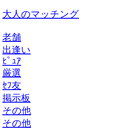
大人のマッチング
老舗
出逢い
ﾋﾟｭｱ
厳選
ｾﾌ友
掲示板
その他
その他